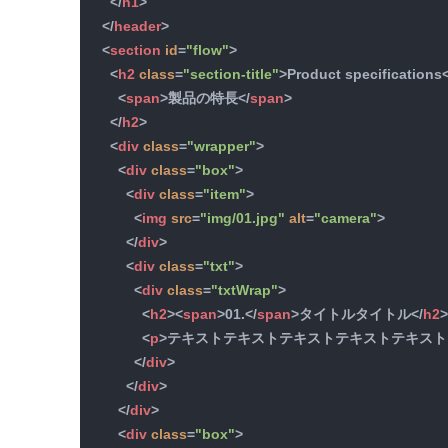
</
h1
>
</
header
>
<
section
id
=
"flow"
>
<
h2
class
=
"section-title"
>
Product specifications
<
span
>
製品の特長
</
span
>
</
h2
>
<
div
class
=
"wrapper"
>
<
div
class
=
"box"
>
<
div
class
=
"item"
>
<
img
src
=
"img/01.jpg"
alt
=
"camera"
>
</
div
>
<
div
class
=
"txt"
>
<
div
class
=
"txtWrap"
>
<
h2
>
<
span
>
01.
</
span
>
タイトルタイトル
</
h2
<
p
>
テキストテキストテキストテキストテキスト
</
div
>
</
div
>
</
div
>
<
div
class
=
"box"
>