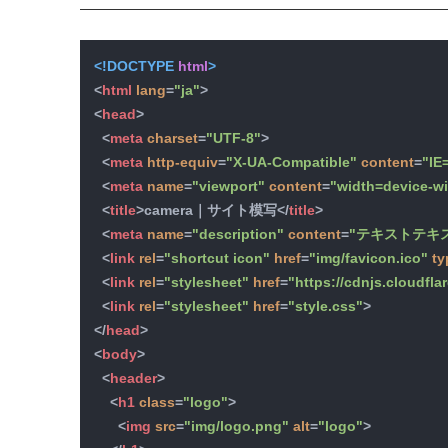
<!DOCTYPE 
html
>
<
html
lang
=
"ja"
>
<
head
>
<
meta
charset
=
"UTF-8"
>
<
meta
http-equiv
=
"X-UA-Compatible"
content
=
"IE
<
meta
name
=
"viewport"
content
=
"width=device-wid
<
title
>
camera｜サイト模写
</
title
>
<
meta
name
=
"description"
content
=
"テキストテキ
<
link
rel
=
"shortcut icon"
href
=
"img/favicon.ico"
ty
<
link
rel
=
"stylesheet"
href
=
"https://cdnjs.cloudfla
<
link
rel
=
"stylesheet"
href
=
"style.css"
>
</
head
>
<
body
>
<
header
>
<
h1
class
=
"logo"
>
<
img
src
=
"img/logo.png"
alt
=
"logo"
>