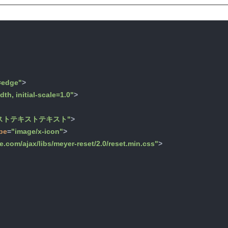
=edge"
>
th, initial-scale=1.0"
>
ストテキストテキスト"
>
pe
=
"image/x-icon"
>
re.com/ajax/libs/meyer-reset/2.0/reset.min.css"
>