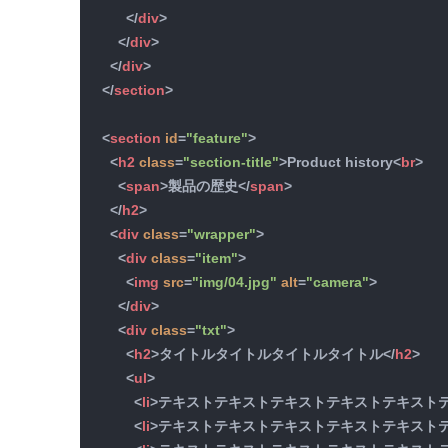
</
div
>
</
div
>
</
div
>
</
section
>
<
section
id
=
"feature"
>
<
h2
class
=
"section-title"
>
Product history
<
br
>
<
span
>
製品の歴史
</
span
>
</
h2
>
<
div
class
=
"wrapper"
>
<
div
class
=
"item"
>
<
img
src
=
"img/04.jpg"
alt
=
"camera"
>
</
div
>
<
div
class
=
"txt"
>
<
h2
>
タイトルタイトルタイトルタイトル
</
h2
>
<
ul
>
<
li
>
テキストテキストテキストテキストテキスト
<
li
>
テキストテキストテキストテキストテキスト